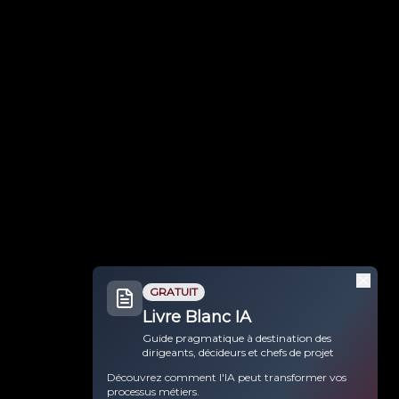
GRATUIT
Livre Blanc IA
Guide pragmatique à destination des
dirigeants, décideurs et chefs de projet
Découvrez comment l'IA peut transformer vos
processus métiers.