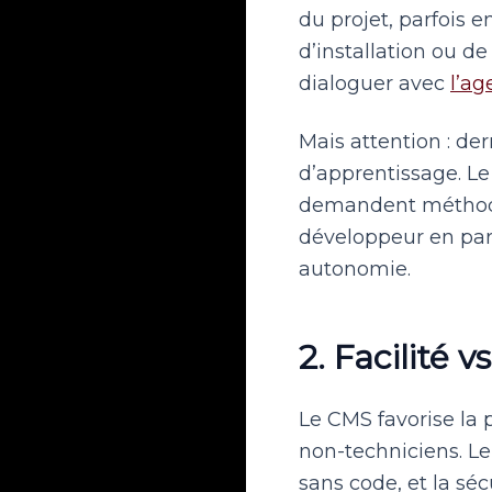
du projet, parfois e
d’installation ou de
dialoguer avec
l’ag
Mais attention : de
d’apprentissage. L
demandent méthode,
développeur en par
autonomie.
2. Facilité 
Le CMS favorise la p
non-techniciens. Le
sans code, et la séc