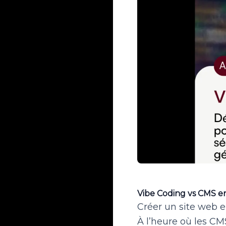
Vibe Coding vs CMS en 
Créer un site web e
À l’heure où les CM