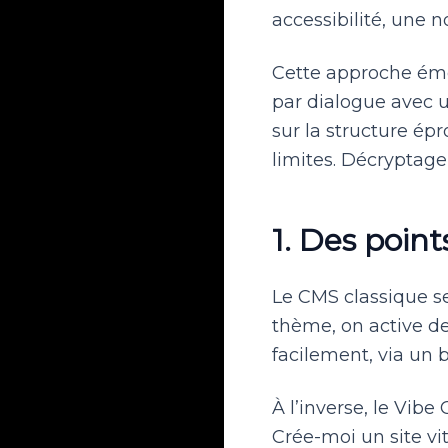
accessibilité, une 
Cette approche éme
par dialogue avec u
sur la structure épr
limites. Décryptage
1. Des poin
Le CMS classique se
thème, on active de
facilement, via un b
À l’inverse, le Vibe
Crée-moi un site vit