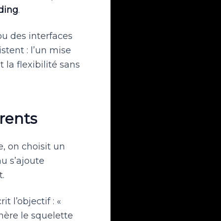
ding
.
u des interfaces
tent : l’un mise
la flexibilité sans
érents
, on choisit un
u s’ajoute
t.
 l’objectif : «
nère le squelette