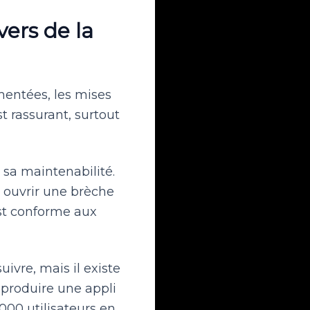
vers de la
mentées, les mises
t rassurant, surtout
i sa maintenabilité.
t ouvrir une brèche
l est conforme aux
ivre, mais il existe
 produire une appli
00 utilisateurs en