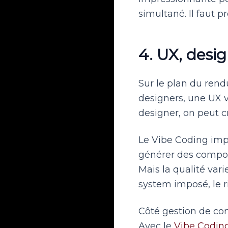
simultané. Il faut p
4. UX, desig
Sur le plan du rend
designers, une UX v
designer, on peut c
Le Vibe Coding impr
générer des composa
Mais la qualité vari
system imposé, le r
Côté gestion de con
Avec le
Vibe Codin