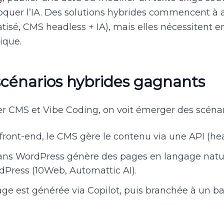
oquer l’IA. Des solutions hybrides commencent à 
sé, CMS headless + IA), mais elles nécessitent e
ique.
 scénarios hybrides gagnants
er CMS et Vibe Coding, on voit émerger des scéna
front-end, le CMS gère le contenu via une API (hea
ans WordPress génère des pages en langage natur
dPress (10Web, Automattic AI).
ge est générée via Copilot, puis branchée à un b