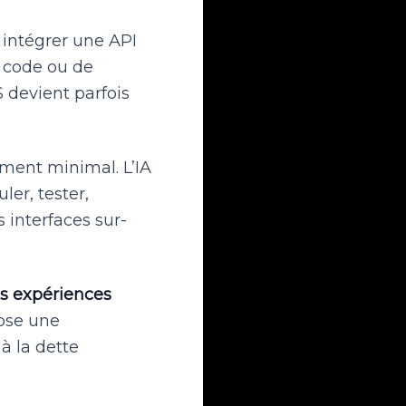
, intégrer une API
 code ou de
 devient parfois
ement minimal. L’IA
ler, tester,
 interfaces sur-
s expériences
pose une
à la dette