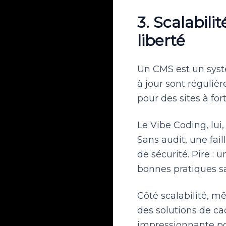
3. Scalabili
liberté
Un CMS est un syst
à jour sont régulièr
pour des sites à for
Le Vibe Coding, lui,
Sans audit, une fai
de sécurité. Pire : u
bonnes pratiques sa
Côté scalabilité, m
des solutions de c
impressionnante po