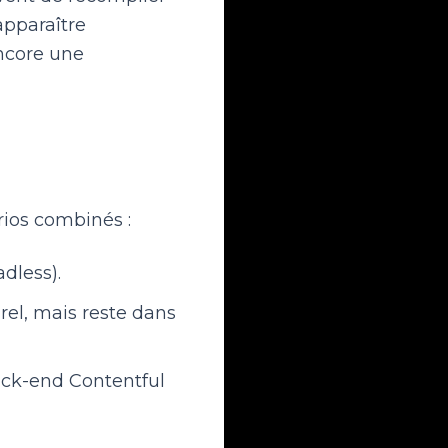
apparaître
ncore une
rios combinés :
dless).
el, mais reste dans
ack-end Contentful