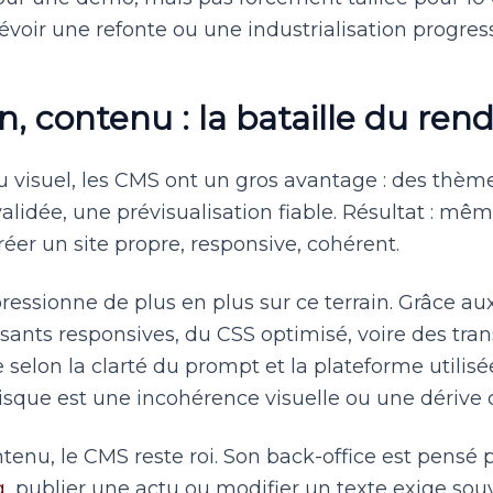
révoir une refonte ou une industrialisation progress
n, contenu : la bataille du ren
u visuel, les CMS ont un gros avantage : des thèm
alidée, une prévisualisation fiable. Résultat : mêm
réer un site propre, responsive, cohérent.
essionne de plus en plus sur ce terrain. Grâce au
nts responsives, du CSS optimisé, voire des tran
e selon la clarté du prompt et la plateforme utilis
isque est une incohérence visuelle ou une dérive c
tenu, le CMS reste roi. Son back-office est pensé p
g
, publier une actu ou modifier un texte exige so