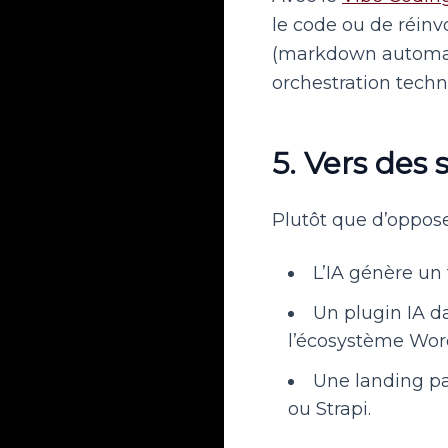
le code ou de réinv
(markdown automati
orchestration techn
5. Vers des
Plutôt que d’oppos
L’IA génère un 
Un plugin IA d
l’écosystème Wor
Une landing pa
ou Strapi.