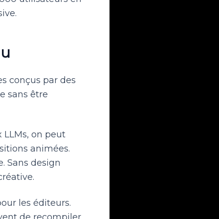
ive.
du
es conçus par des
e sans être
x LLMs, on peut
sitions animées.
ée. Sans design
réative.
our les éditeurs.
uvent de recompiler