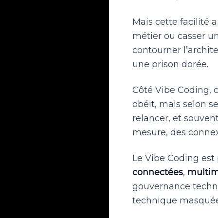
Mais cette facilité 
métier ou casser u
contourner l’archit
une prison dorée.
Côté Vibe Coding, c
obéit, mais selon se
relancer, et souven
mesure, des connex
Le Vibe Coding est
connectées
,
multim
gouvernance techniq
technique masquée