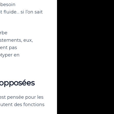
 besoin
fluide… si l’on sait
urbe
stements, eux,
ent pas
otyper en
s opposées
 est pensée pour les
outent des fonctions