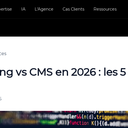
ertise
IA
L'Agence
Cas Clients
Ressources
ces
ng vs CMS en 2026 : les 5 
6