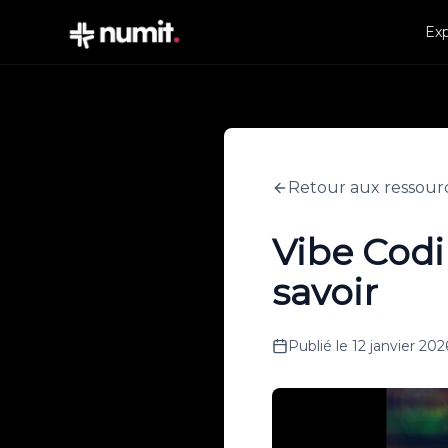
Exp
Retour aux ressour
Vibe Codi
savoir
Publié le
12 janvier 202