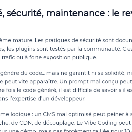
té, sécurité, maintenance : le re
ème mature. Les pratiques de sécurité sont docu
es, les plugins sont testés par la communauté. C’es
t trafic ou à forte exposition publique.
 génère du code... mais ne garantit ni sa solidité, n
lle peut vite apparaître. Un prompt mal conçu peu
ne fois le code généré, il est difficile de savoir s’i
ns l’expertise d’un développeur.
ême logique : un CMS mal optimisé peut peiner à su
ache, de CDN, de découplage. Le Vibe Coding peut
ur une démo, mais pas forcément taillée pour 10 0